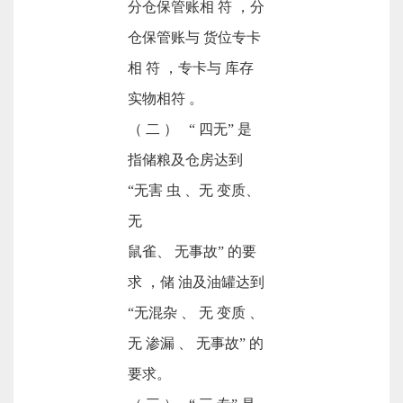
分仓保管账相 符 ，分
仓保管账与 货位专卡
相 符 ，专卡与 库存
实物相符 。
（ 二 ） “ 四无” 是
指储粮及仓房达到
“无害 虫 、无 变质、
无
鼠雀、 无事故” 的要
求 ，储 油及油罐达到
“无混杂 、 无 变质 、
无 渗漏 、 无事故” 的
要求。