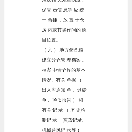
保管 员信 息等 应 统
一 悬挂 ，放 置 于仓
房 内或其操作问的 醒
目位置。
（ 六 ） 地方储备粮
建立分仓管 理档案 。
档案 中含仓库的基本
情况、有关 单据 （
出入库通知 单 、过磅
单 、验质报告 ） 和
有关 记 录 （ 历 史检
测记 录、 熏蒸记录、
机械通风记 录等 ）