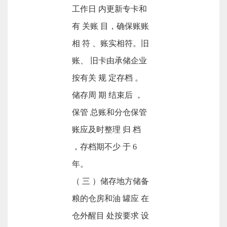
工作日 内更新专卡和
有 关账 目，确保账账
相 符 、账实相符。旧
账、 旧卡由承储企业
按有关 规 定存档 。
储存周 期 结束后 ，
保管 总账和分仓保管
账应及时整理 归 档
，存档期不少 于 6
年。
（ 三 ）储存地方储备
粮的仓房和油 罐应 在
仓外醒目 处按要求 设