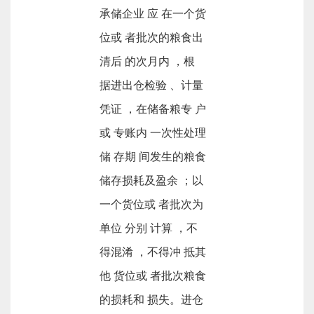
承储企业 应 在一个货
位或 者批次的粮食出
清后 的次月内 ，根
据进出仓检验 、计量
凭证 ，在储备粮专 户
或 专账内 一次性处理
储 存期 间发生的粮食
储存损耗及盈余 ；以
一个货位或 者批次为
单位 分别 计算 ，不
得混淆 ，不得冲 抵其
他 货位或 者批次粮食
的损耗和 损失。进仓