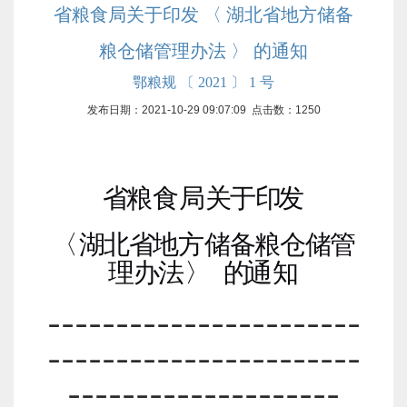
省粮食局关于印发 〈 湖北省地方储备
粮仓储管理办法 〉 的通知
鄂粮规 〔 2021 〕 1 号
发布日期：2021-10-29 09:07:09 点击数：
1250
省
粮食
局
关
于
印
发
〈
湖
北
省
地
方
储
备
粮
仓
储
管
理
办
法
〉
的
通
知
-----------------------
-----------------------
--------------------