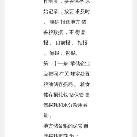
作制度 ，妥善保存 原
始记录 ，按要 求及时
、 准确 报送地方 储
备粮数据 ，不 得虚
报 、 目前报 、 拒报
、 漏报 、迟报。
第二十一条 承储企业
应按照 有关 规定处置
粮油储存损耗 。 粮食
储存损耗包 括保管 自
然损耗和水分杂质减
量 。
地方储备粮的保管 自
然损耗定额 为 ：