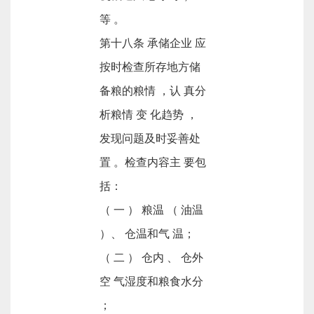
等 。
第十八条 承储企业 应
按时检查所存地方储
备粮的粮情 ，认 真分
析粮情 变 化趋势 ，
发现问题及时妥善处
置 。检查内容主 要包
括：
（ 一 ） 粮温 （ 油温
）、 仓温和气 温；
（ 二 ） 仓内 、 仓外
空 气湿度和粮食水分
；