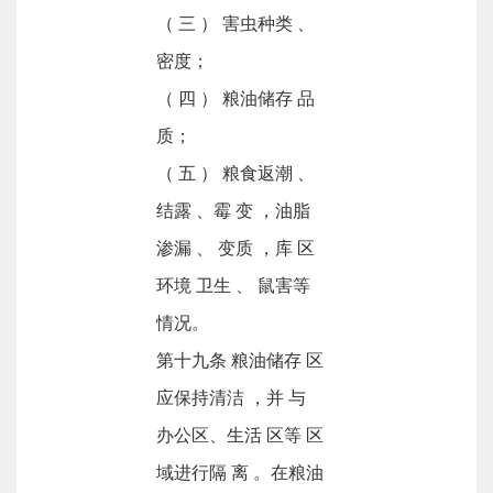
（ 三 ） 害虫种类 、
密度；
（ 四 ） 粮油储存 品
质；
（ 五 ） 粮食返潮 、
结露 、霉 变 ，油脂
渗漏 、 变质 ，库 区
环境 卫生 、 鼠害等
情况。
第十九条 粮油储存 区
应保持清洁 ，并 与
办公区、生活 区等 区
域进行隔 离 。在粮油