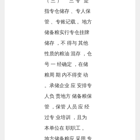
（ 三 ） “ 三 专” 是
指专仓储存 、专人保
管 、专账记载 。地方
储备粮实行专仓挂牌
储存 ，不 得与 其他
性质的粮油 混存 ，仓
号 一 经确定 ，在储
粮周 期 内不得变 动
。承储企业 应 安排专
人负 责地方 储备粮保
管 ，保管 人员 应 经
过专 业培训 ，且为
本单位在 职职工 。
地方储备粮应 采用 专