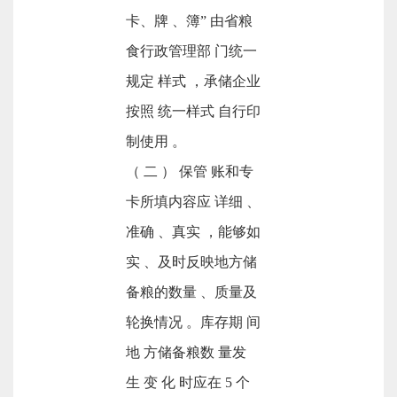
卡、牌 、簿” 由省粮
食行政管理部 门统一
规定 样式 ，承储企业
按照 统一样式 自行印
制使用 。
（ 二 ） 保管 账和专
卡所填内容应 详细 、
准确 、真实 ，能够如
实 、及时反映地方储
备粮的数量 、质量及
轮换情况 。库存期 间
地 方储备粮数 量发
生 变 化 时应在 5 个