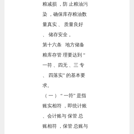
粮减损 ，防 止粮油污
染 ，确保库存粮油数
量真实 、 质量良好
、 储存安全 。
第十六条 地方储备
粮库存管 理要达到 “
一符 、四无 、三 专
、 四落实” 的基本要
求。
（ 一 ） “ 一符” 是指
账实相符 ，即统计账
、会计账与 保管 总
账相符 ，保管 总账与