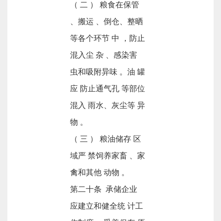
（ 二 ） 粮食在保管
、搬运 、倒仓、整晒
等各个环节 中 ，防止
混入尘 杂 、感染害
虫和吸附异味 。油 罐
应 防止通气孔 等部位
混入 雨水、灰尘等 异
物 。
（ 三 ） 粮油储存 区
域严 禁饲养家畜 、家
禽和其他 动物 。
第二十条 承储企业
应建立和健全统 计工