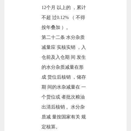
12个月 以上的 ，累计
不超 过0.12% （ 不得
按年叠加 ）。
第二十二条 水分杂质
减量应 实核实销 ，入
仓前及入仓期 间 发生
的水分杂质减量在形
成 货位后核销 ，储存
期 间的水杂减量在 一
个货位或 者批次粮油
出清后核销 。水分杂
质减 量按国家有关 规
定核算。