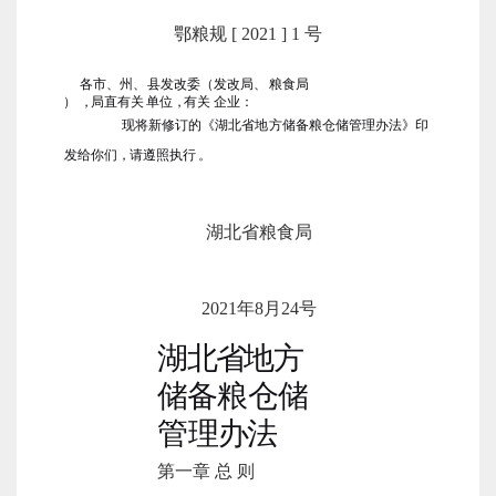
鄂粮规 [ 2021 ] 1 号
各市
、
州
、
县发
改委
（
发
改局
、
粮食局
）
，
局
直有
关
单位
，
有关 企业
：
现将新修订的
《
湖北省地方
储备粮仓储管
理办法》
印
发给你
们
，请遵照
执
行
。
湖北省粮食局
2021年8月24号
湖
北
省
地
方
储
备
粮
仓
储
管
理
办
法
第一章 总 则