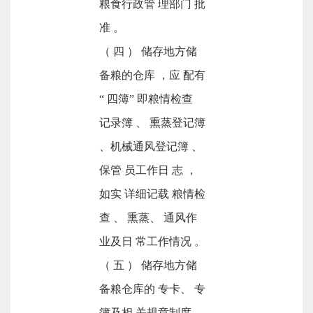
粮食行政管 理部门 批
准 。
（ 四 ） 储存地方储
备粮的仓库 ，应 配有
“ 四簿” 即粮情检查
记录簿 、 熏蒸登记簿
、机械通风登记簿 、
保管 员工作日 志 ，
如实 详细记载 粮情检
查 、 熏蒸、 通风作
业及日 常工作情况 。
（ 五 ） 储存地方储
备粮仓库的 专卡、 专
簿及相 关规章制度 、